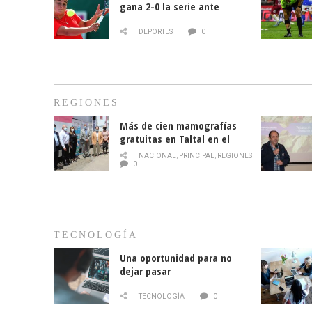
gana 2-0 la serie ante
Paraguay
DEPORTES
0
REGIONES
Más de cien mamografías
gratuitas en Taltal en el
mes de la prevención del
NACIONAL
,
PRINCIPAL
,
REGIONES
cáncer de mama
0
TECNOLOGÍA
Una oportunidad para no
dejar pasar
TECNOLOGÍA
0