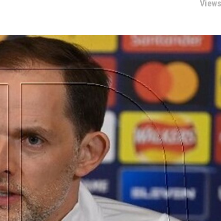
Views