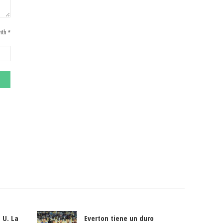
ith *
 U. La
Everton tiene un duro