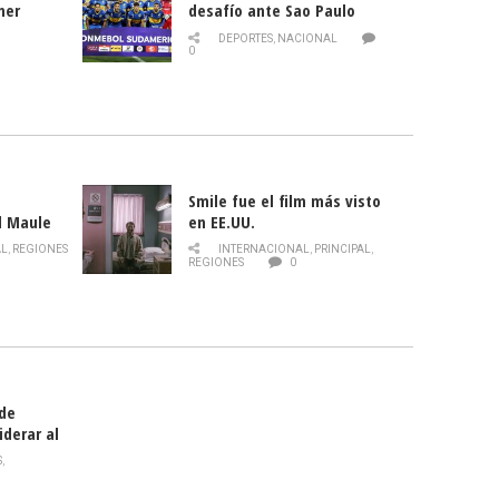
mer
desafío ante Sao Paulo
ld
DEPORTES
,
NACIONAL
0
Smile fue el film más visto
l Maule
en EE.UU.
 de la
AL
,
REGIONES
INTERNACIONAL
,
PRINCIPAL
,
Director
REGIONES
0
celebra
smo
 de
iderar al
rlas?
S
,