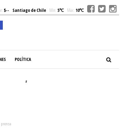
r:
$--
Santiago de Chile
Min:
5℃
Max:
10℃
NES
POLÍTICA
#
: prensa