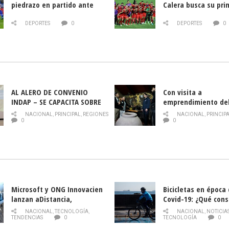
piedrazo en partido ante
Calera busca su pri
Deportes La Serena
triunfo ante Banfie
DEPORTES
0
DEPORTES
0
AL ALERO DE CONVENIO
Con visita a
INDAP – SE CAPACITA SOBRE
emprendimiento de
PLAGA DROSOPHILA SUZUKII
y llamado al rescate
NACIONAL
,
PRINCIPAL
,
REGIONES
NACIONAL
,
PRINCIP
historia campesina 
0
0
Nacional de INDAP 
la Semana del Turi
Microsoft y ONG Innovacien
Bicicletas en época
lanzan aDistancia,
Covid-19: ¿Qué cons
plataforma con cursos
momento de conduci
NACIONAL
,
TECNOLOGÍA
,
NACIONAL
,
NOTICIA
gratuitos online sobre
TENDENCIAS
0
TECNOLOGÍA
0
tecnología orientados a