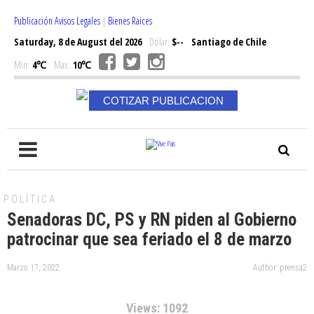
Publicación Avisos Legales
|
Bienes Raices
Saturday, 8 de August del 2026
Dólar:
$--
Santiago de Chile
Min:
4℃
Max:
10℃
COTIZAR PUBLICACION
POLÍTICA
Senadoras DC, PS y RN piden al Gobierno
patrocinar que sea feriado el 8 de marzo
Marzo 17, 2022
Author: prensa2
Views: 1092