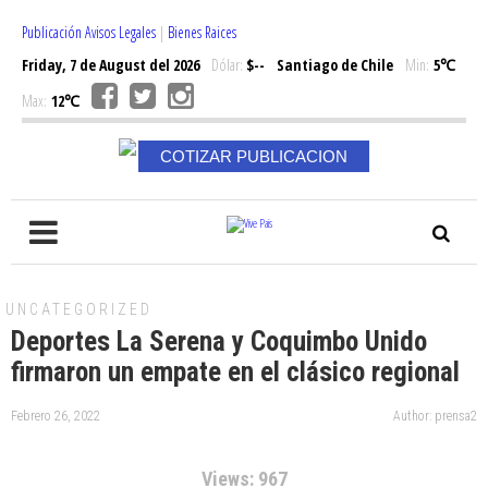
Publicación Avisos Legales
|
Bienes Raices
Friday, 7 de August del 2026
Dólar:
$--
Santiago de Chile
Min:
5℃
Max:
12℃
COTIZAR PUBLICACION
UNCATEGORIZED
Deportes La Serena y Coquimbo Unido
firmaron un empate en el clásico regional
Febrero 26, 2022
Author: prensa2
Views: 967