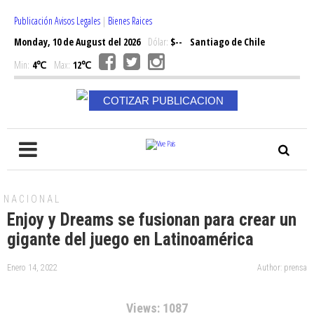
Publicación Avisos Legales
|
Bienes Raices
Monday, 10 de August del 2026
Dólar:
$--
Santiago de Chile
Min:
4℃
Max:
12℃
COTIZAR PUBLICACION
NACIONAL
Enjoy y Dreams se fusionan para crear un
gigante del juego en Latinoamérica
Enero 14, 2022
Author: prensa
Views: 1087