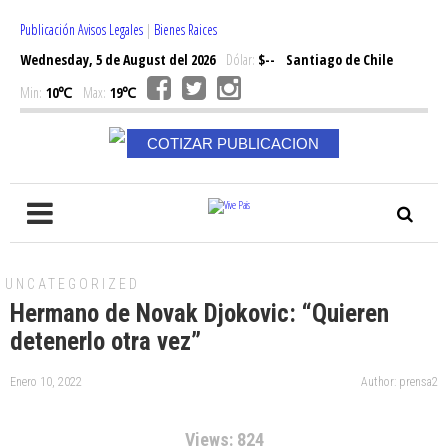
Publicación Avisos Legales
|
Bienes Raices
Wednesday, 5 de August del 2026
Dólar:
$--
Santiago de Chile
Min:
10℃
Max:
19℃
COTIZAR PUBLICACION
UNCATEGORIZED
Hermano de Novak Djokovic: “Quieren
detenerlo otra vez”
Enero 10, 2022
Author: prensa2
Views: 824