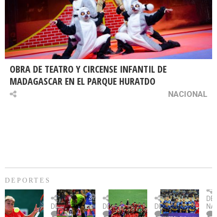
OBRA DE TEATRO Y CIRCENSE INFANTIL DE
MADAGASCAR EN EL PARQUE HURATDO
NACIONAL
DEPORTES
Billie
U.
Copa
Eve
DE
Jean
Católica
Sudamericana:
tie
DEPORTES
DEPORTES
DEPORTES
NA
King
fue
U.
un