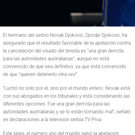
El hermano del serbio Novak Djokovic, Djordje Djokovic, ha
asegurado que el resultado favorable de la apelación contra
la cancelación del visado del tenista es “una gran derrota
para las autoridades australianas”, aunque no está
convencido de que sea definitivo, ya que está convencido
de que “quieren detenerlo otra vez”.
“Luchó no solo por él, sino por el mundo entero. Novak está
con sus abogados en los tribunales y está considerando las
diferentes opciones. Fue una gran derrota para las
autoridades australianas y se lo están tomando mal”, señaló
en declaraciones a la televisión serbia TV Prva.
Este lunes, el número uno del mundo ganó la apelación