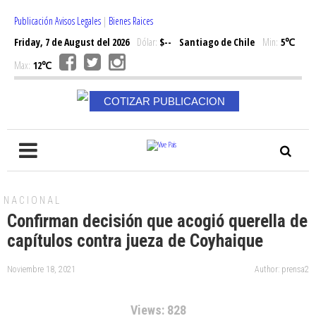
Publicación Avisos Legales
|
Bienes Raices
Friday, 7 de August del 2026
Dólar:
$--
Santiago de Chile
Min:
5℃
Max:
12℃
COTIZAR PUBLICACION
NACIONAL
Confirman decisión que acogió querella de
capítulos contra jueza de Coyhaique
Noviembre 18, 2021
Author: prensa2
Views: 828