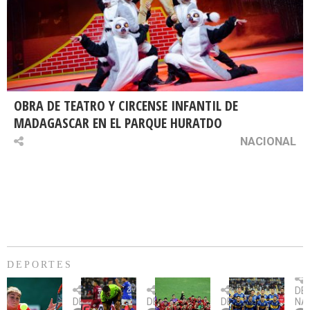
OBRA DE TEATRO Y CIRCENSE INFANTIL DE
MADAGASCAR EN EL PARQUE HURATDO
NACIONAL
DEPORTES
Billie
U.
Copa
Eve
DE
Jean
Católica
Sudamericana:
tie
DEPORTES
DEPORTES
DEPORTES
NA