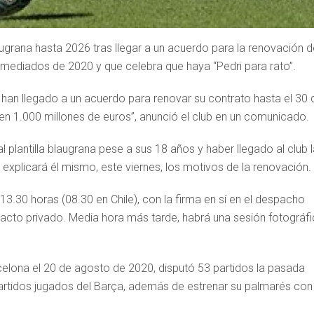
augrana hasta 2026 tras llegar a un acuerdo para la renovación d
a mediados de 2020 y que celebra que haya “Pedri para rato”.
’ han llegado a un acuerdo para renovar su contrato hasta el 30 
 en 1.000 millones de euros”, anunció el club en un comunicado.
l plantilla blaugrana pese a sus 18 años y haber llegado al club 
 explicará él mismo, este viernes, los motivos de la renovación.
3.30 horas (08.30 en Chile), con la firma en sí en el despacho
n acto privado. Media hora más tarde, habrá una sesión fotográf
elona el 20 de agosto de 2020, disputó 53 partidos la pasada
partidos jugados del Barça, además de estrenar su palmarés con 