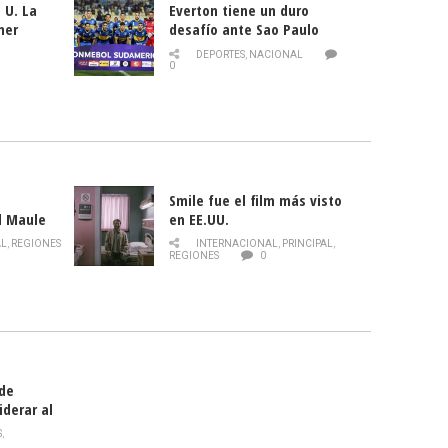
 U. La
Everton tiene un duro
mer
desafío ante Sao Paulo
ld
DEPORTES
,
NACIONAL
0
Smile fue el film más visto
l Maule
en EE.UU.
 de la
AL
,
REGIONES
INTERNACIONAL
,
PRINCIPAL
,
Director
REGIONES
0
celebra
smo
 de
iderar al
rlas?
S
,