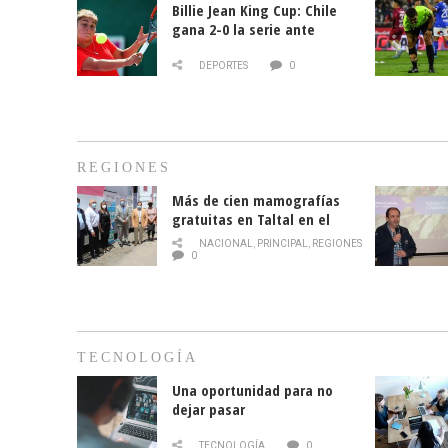
Billie Jean King Cup: Chile
gana 2-0 la serie ante
Paraguay
DEPORTES
0
REGIONES
Más de cien mamografías
gratuitas en Taltal en el
mes de la prevención del
NACIONAL
,
PRINCIPAL
,
REGIONES
cáncer de mama
0
TECNOLOGÍA
Una oportunidad para no
dejar pasar
TECNOLOGÍA
0