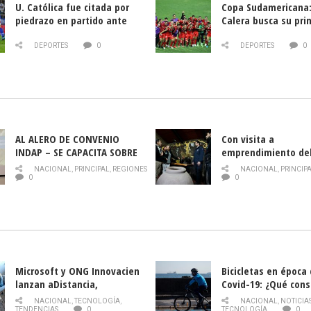
U. Católica fue citada por
Copa Sudamericana:
piedrazo en partido ante
Calera busca su pri
Deportes La Serena
triunfo ante Banfie
DEPORTES
0
DEPORTES
0
AL ALERO DE CONVENIO
Con visita a
INDAP – SE CAPACITA SOBRE
emprendimiento de
PLAGA DROSOPHILA SUZUKII
y llamado al rescate
NACIONAL
,
PRINCIPAL
,
REGIONES
NACIONAL
,
PRINCIP
historia campesina 
0
0
Nacional de INDAP 
la Semana del Turi
Microsoft y ONG Innovacien
Bicicletas en época
lanzan aDistancia,
Covid-19: ¿Qué cons
plataforma con cursos
momento de conduci
NACIONAL
,
TECNOLOGÍA
,
NACIONAL
,
NOTICIA
gratuitos online sobre
TENDENCIAS
0
TECNOLOGÍA
0