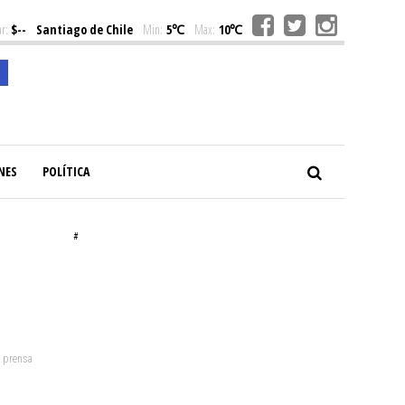
r:
$--
Santiago de Chile
Min:
5℃
Max:
10℃
NES
POLÍTICA
#
: prensa