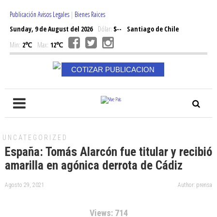
Publicación Avisos Legales
|
Bienes Raices
Sunday, 9 de August del 2026
Dólar:
$--
Santiago de Chile
Min:
2℃
Max:
12℃
COTIZAR PUBLICACION
UNCATEGORIZED
España: Tomás Alarcón fue titular y recibió
amarilla en agónica derrota de Cádiz
Agosto 29, 2021
Author: prensa
Views: 714