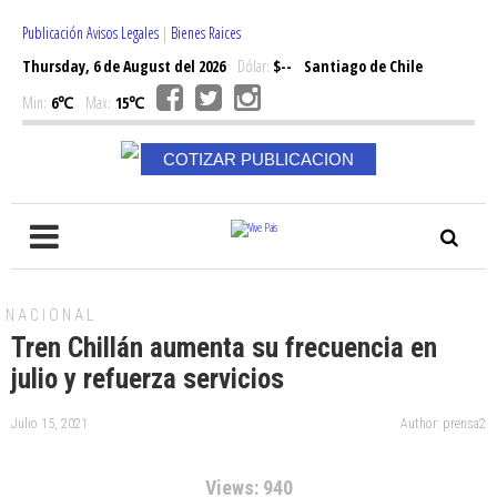
Publicación Avisos Legales
|
Bienes Raices
Thursday, 6 de August del 2026
Dólar:
$--
Santiago de Chile
Min:
6℃
Max:
15℃
COTIZAR PUBLICACION
NACIONAL
Tren Chillán aumenta su frecuencia en
julio y refuerza servicios
Julio 15, 2021
Author: prensa2
Views: 940