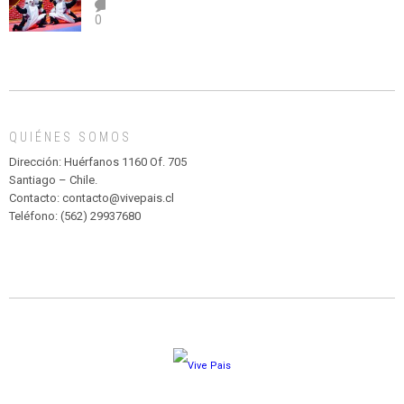
el
TEATRO
0
abuso”
Y
CIRCENSE
INFANTIL
DE
MADAGASCAR
EN
EL
QUIÉNES SOMOS
PARQUE
HURATDO
Dirección: Huérfanos 1160 Of. 705
Santiago – Chile.
Contacto: contacto@vivepais.cl
Teléfono: (562) 29937680