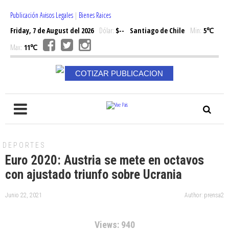
Publicación Avisos Legales
|
Bienes Raices
Friday, 7 de August del 2026
Dólar:
$--
Santiago de Chile
Min:
5℃
Max:
11℃
COTIZAR PUBLICACION
DEPORTES
Euro 2020: Austria se mete en octavos
con ajustado triunfo sobre Ucrania
Junio 22, 2021
Author: prensa2
Views: 940