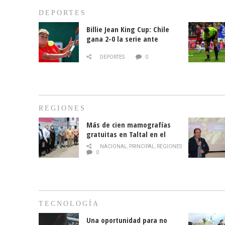
DEPORTES
Billie Jean King Cup: Chile
gana 2-0 la serie ante
Paraguay
DEPORTES
0
REGIONES
Más de cien mamografías
gratuitas en Taltal en el
mes de la prevención del
NACIONAL
,
PRINCIPAL
,
REGIONES
cáncer de mama
0
TECNOLOGÍA
Una oportunidad para no