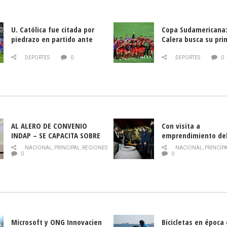
U. Católica fue citada por
Copa Sudamericana:
piedrazo en partido ante
Calera busca su pri
Deportes La Serena
triunfo ante Banfie
DEPORTES
0
DEPORTES
0
AL ALERO DE CONVENIO
Con visita a
INDAP – SE CAPACITA SOBRE
emprendimiento de
PLAGA DROSOPHILA SUZUKII
y llamado al rescate
NACIONAL
,
PRINCIPAL
,
REGIONES
NACIONAL
,
PRINCIP
historia campesina 
0
0
Nacional de INDAP 
la Semana del Turi
Microsoft y ONG Innovacien
Bicicletas en época