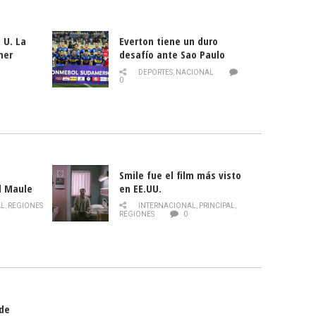
 U. La
Everton tiene un duro
mer
desafío ante Sao Paulo
ld
DEPORTES
,
NACIONAL
0
Smile fue el film más visto
l Maule
en EE.UU.
 de la
AL
,
REGIONES
INTERNACIONAL
,
PRINCIPAL
,
Director
REGIONES
0
celebra
smo
 de