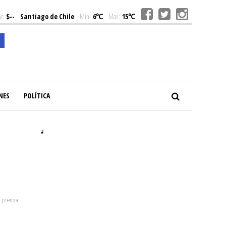
r:
$--
Santiago de Chile
Min:
6℃
Max:
15℃
NES
POLÍTICA
#
: prensa