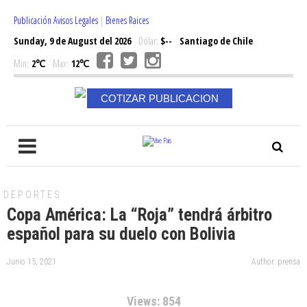
Publicación Avisos Legales
|
Bienes Raices
Sunday, 9 de August del 2026
Dólar:
$--
Santiago de Chile
Min:
2℃
Max:
12℃
COTIZAR PUBLICACION
DEPORTES
Copa América: La “Roja” tendrá árbitro
español para su duelo con Bolivia
Junio 15, 2021
Author: prensa
Views: 854