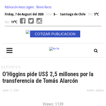
Publicación Avisos Legales
|
Bienes Raices
Friday, 7 de August del 2026
Dólar:
$--
Santiago de Chile
Min:
5℃
Max:
11℃
COTIZAR PUBLICACION
DEPORTES
O’Higgins pide US$ 2,5 millones por la
transferencia de Tomás Alarcón
Junio 11, 2021
Author: prensa
Views: 1139