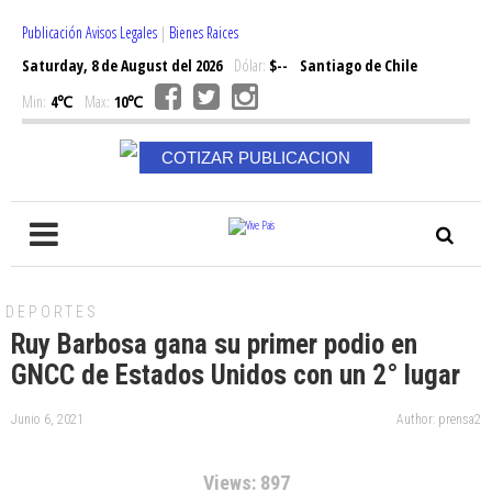
Publicación Avisos Legales
|
Bienes Raices
Saturday, 8 de August del 2026
Dólar:
$--
Santiago de Chile
Min:
4℃
Max:
10℃
COTIZAR PUBLICACION
DEPORTES
Ruy Barbosa gana su primer podio en
GNCC de Estados Unidos con un 2° lugar
Junio 6, 2021
Author: prensa2
Views: 897