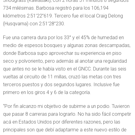
Snodgrass (Kawasaki), con 2 horas 51 minutos 8 segundos
734 milésimas. Barbosa registró para los 106,194
kilómetros 2:51’22”619. Tercero fue el local Craig Delong
(Husqvarna) con 2:51’28”230.
Fue una carrera dura por los 33° y el 45% de humedad en
medio de espesos bosques y algunas zonas descampadas,
donde Barbosa supo aprovechar su experiencia en piso
seco y polvoriento, pero además al anotar una regularidad
que antes no se le había visto en el GNCC. Durante las seis
vueltas al circuito de 11 millas, cruzó las metas con tres
terceros puestos y dos segundos lugares. Inclusive fue
primero en los giros 4 y 6 de la categoría.
“Por fin alcanzo mi objetivo de subirme a un podio. Tuvieron
que pasar 8 carreras para lograrlo. No ha sido fácil competir
acá en Estados Unidos por diferentes razones, pero las
principales son que debí adaptarme a este nuevo estilo de