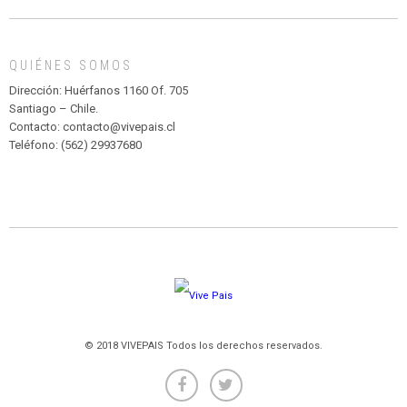
DE
MADAGASCAR
EN
EL
QUIÉNES SOMOS
PARQUE
HURATDO
Dirección: Huérfanos 1160 Of. 705
Santiago – Chile.
Contacto: contacto@vivepais.cl
Teléfono: (562) 29937680
© 2018 VIVEPAIS Todos los derechos reservados.