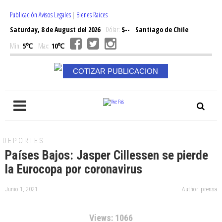
Publicación Avisos Legales
|
Bienes Raices
Saturday, 8 de August del 2026
Dólar:
$--
Santiago de Chile
Min:
5℃
Max:
10℃
COTIZAR PUBLICACION
DEPORTES
Países Bajos: Jasper Cillessen se pierde
la Eurocopa por coronavirus
Junio 1, 2021
Author: prensa
Views: 1066