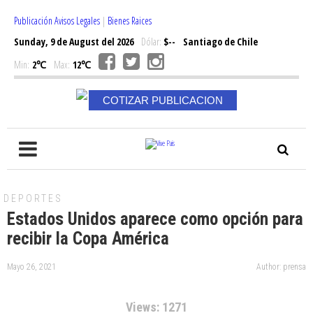
Publicación Avisos Legales
|
Bienes Raices
Sunday, 9 de August del 2026
Dólar:
$--
Santiago de Chile
Min:
2℃
Max:
12℃
COTIZAR PUBLICACION
DEPORTES
Estados Unidos aparece como opción para
recibir la Copa América
Mayo 26, 2021
Author: prensa
Views: 1271