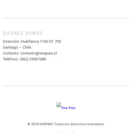
CIRCENSE
INFANTIL
DE
MADAGASCAR
EN
EL
QUIÉNES SOMOS
PARQUE
HURATDO
Dirección: Huérfanos 1160 Of. 705
Santiago – Chile.
Contacto: contacto@vivepais.cl
Teléfono: (562) 29937680
© 2018 VIVEPAIS Todos los derechos reservados.