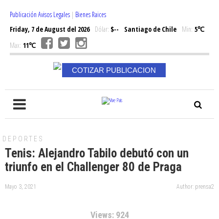
Publicación Avisos Legales
|
Bienes Raices
Friday, 7 de August del 2026
Dólar:
$--
Santiago de Chile
Min:
5℃
Max:
11℃
COTIZAR PUBLICACION
DEPORTES
Tenis: Alejandro Tabilo debutó con un
triunfo en el Challenger 80 de Praga
Mayo 3, 2021
Author: prensa2
Views: 924