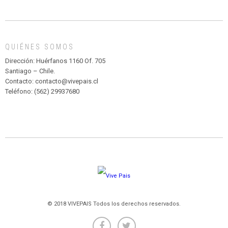
INFANTIL
DE
MADAGASCAR
EN
EL
QUIÉNES SOMOS
PARQUE
HURATDO
Dirección: Huérfanos 1160 Of. 705
Santiago – Chile.
Contacto: contacto@vivepais.cl
Teléfono: (562) 29937680
© 2018 VIVEPAIS Todos los derechos reservados.