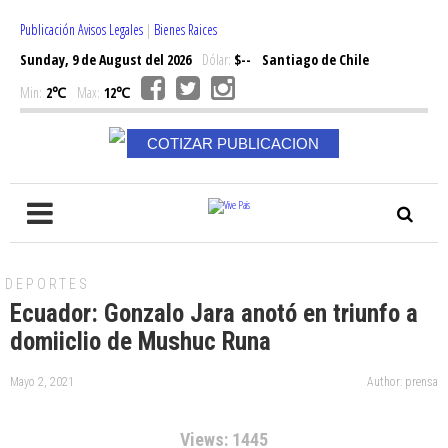
Publicación Avisos Legales
|
Bienes Raices
Sunday, 9 de August del 2026
Dólar:
$--
Santiago de Chile
Min:
2℃
Max:
12℃
COTIZAR PUBLICACION
DEPORTES
Ecuador: Gonzalo Jara anotó en triunfo a
domiiclio de Mushuc Runa
Mayo 2, 2021
Author: prensa
Views: 1445