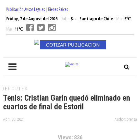
Publicación Avisos Legales
|
Bienes Raices
Friday, 7 de August del 2026
Dólar:
$--
Santiago de Chile
Min:
5℃
Max:
11℃
COTIZAR PUBLICACION
DEPORTES
Tenis: Cristian Garin quedó eliminado en
cuartos de final de Estoril
Abril 30, 2021
Author: prensa
Views: 836