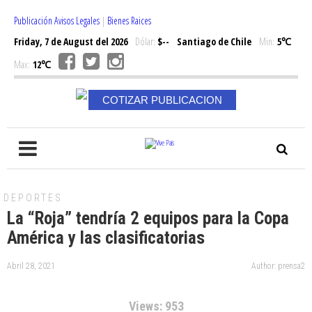
Publicación Avisos Legales
|
Bienes Raices
Friday, 7 de August del 2026
Dólar:
$--
Santiago de Chile
Min:
5℃
Max:
12℃
COTIZAR PUBLICACION
DEPORTES
La “Roja” tendría 2 equipos para la Copa
América y las clasificatorias
Abril 28, 2021
Author: prensa2
Views: 953