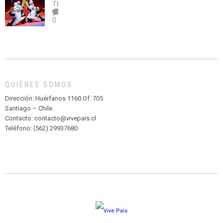
legalice
DE
TEATRO
el
TEATRO
0
abuso”
Y
CIRCENSE
INFANTIL
DE
MADAGASCAR
EN
EL
QUIÉNES SOMOS
PARQUE
HURATDO
Dirección: Huérfanos 1160 Of. 705
Santiago – Chile.
Contacto: contacto@vivepais.cl
Teléfono: (562) 29937680