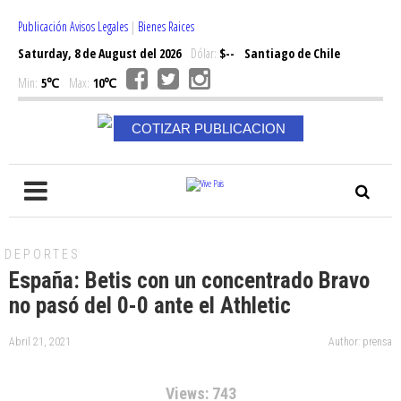
Publicación Avisos Legales
|
Bienes Raices
Saturday, 8 de August del 2026
Dólar:
$--
Santiago de Chile
Min:
5℃
Max:
10℃
COTIZAR PUBLICACION
DEPORTES
España: Betis con un concentrado Bravo
no pasó del 0-0 ante el Athletic
Abril 21, 2021
Author: prensa
Views: 743