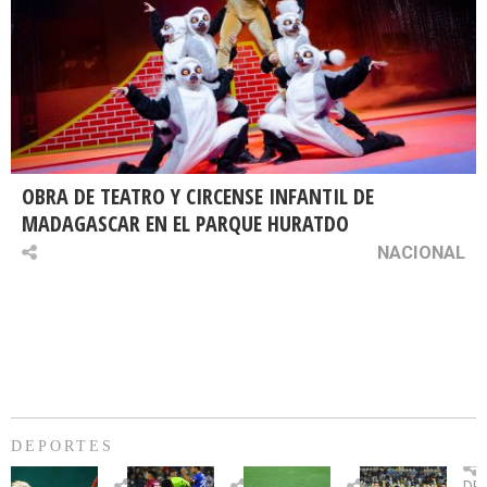
OBRA DE TEATRO Y CIRCENSE INFANTIL DE
MADAGASCAR EN EL PARQUE HURATDO
NACIONAL
DEPORTES
Billie
U.
Copa
Eve