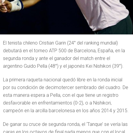
El tenista chileno Cristian Garin (24° del ranking mundial)
debutará en el torneo ATP 500 de Barcelona, España, en la
segunda ronda y ante el ganador del match entre el
argentino Guido Pella (48°) y el japonés Kei Nishikori (39°).
La primera raqueta nacional quedó libre en la ronda inicial
por su condición de decimotercer sembrado del cuadro. De
esta manera espera a Pella, con el que tiene un registro
desfavorable en enfrentamientos (0-2), o a Nishikori,
campeón en la arcilla barcelonesa en los años 2014 y 2015.
De ganar su cruce de segunda ronda, el ‘Tanque’ se vería las
caras en los octavos de final nada menos que con el local