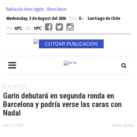
Publicación Avisos Legales
|
Bienes Raices
Wednesday, 5 de August del 2026
Dólar:
$--
Santiago de Chile
Min:
10℃
Max:
19℃
COTIZAR PUBLICACION
DEPORTES
Garin debutará en segunda ronda en
Barcelona y podría verse las caras con
Nadal
Abril 17, 2021
Author: prensa