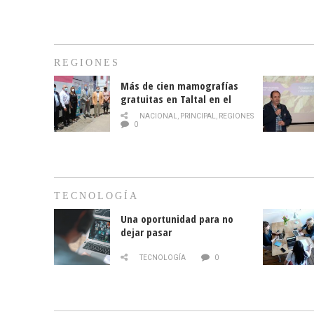
REGIONES
Más de cien mamografías
gratuitas en Taltal en el
mes de la prevención del
NACIONAL
,
PRINCIPAL
,
REGIONES
cáncer de mama
0
TECNOLOGÍA
Una oportunidad para no
dejar pasar
TECNOLOGÍA
0