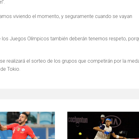
n”.
 estamos viviendo el momento, y seguramente cuando se vayan
 de los Juegos Olímpicos también deberán tenernos respeto, por
se realizará el sorteo de los grupos que competirán por la meda
 de Tokio.