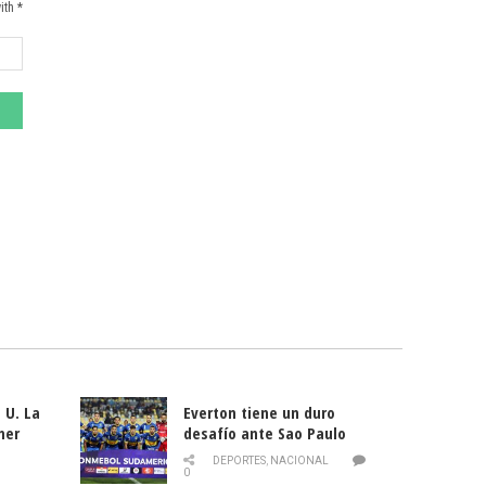
ith *
 U. La
Everton tiene un duro
mer
desafío ante Sao Paulo
ld
DEPORTES
,
NACIONAL
0