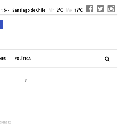
r:
$--
Santiago de Chile
Min:
2℃
Max:
12℃
NES
POLÍTICA
#
 prensa2