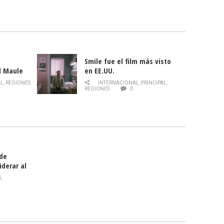
Smile fue el film más visto
l Maule
en EE.UU.
 de la
AL
,
REGIONES
INTERNACIONAL
,
PRINCIPAL
,
Director
REGIONES
0
celebra
smo
 de
iderar al
rlas?
S
,