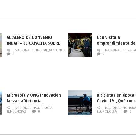
AL ALERO DE CONVENIO
Con visita a
INDAP – SE CAPACITA SOBRE
emprendimiento de
PLAGA DROSOPHILA SUZUKII
y llamado al rescate
NACIONAL
,
PRINCIPAL
,
REGIONES
NACIONAL
,
PRINCIP
historia campesina 
0
0
Nacional de INDAP 
la Semana del Turi
Microsoft y ONG Innovacien
Bicicletas en época
lanzan aDistancia,
Covid-19: ¿Qué cons
plataforma con cursos
momento de conduci
NACIONAL
,
TECNOLOGÍA
,
NACIONAL
,
NOTICIA
gratuitos online sobre
TENDENCIAS
0
TECNOLOGÍA
0
tecnología orientados a
emprendedores