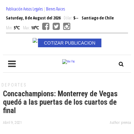
Publicación Avisos Legales
|
Bienes Raices
Saturday, 8 de August del 2026
Dólar:
$--
Santiago de Chile
Min:
5℃
Max:
10℃
COTIZAR PUBLICACION
DEPORTES
Concachampions: Monterrey de Vegas
quedó a las puertas de los cuartos de
final
Abril 9, 2021
Author: prensa