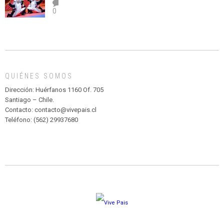
el
TEATRO
0
abuso”
Y
CIRCENSE
INFANTIL
DE
MADAGASCAR
EN
EL
QUIÉNES SOMOS
PARQUE
HURATDO
Dirección: Huérfanos 1160 Of. 705
Santiago – Chile.
Contacto: contacto@vivepais.cl
Teléfono: (562) 29937680