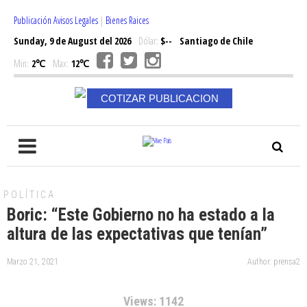
Publicación Avisos Legales
|
Bienes Raices
Sunday, 9 de August del 2026
Dólar:
$--
Santiago de Chile
Min:
2℃
Max:
12℃
COTIZAR PUBLICACION
POLÍTICA
Boric: “Este Gobierno no ha estado a la
altura de las expectativas que tenían”
Marzo 21, 2021
Author: prensa2
Views: 1142