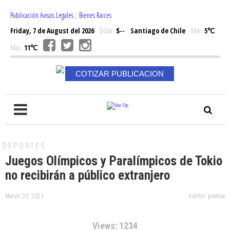
Publicación Avisos Legales
|
Bienes Raices
Friday, 7 de August del 2026
Dólar:
$--
Santiago de Chile
Min:
5℃
Max:
11℃
COTIZAR PUBLICACION
DEPORTES
Juegos Olímpicos y Paralímpicos de Tokio
no recibirán a público extranjero
Marzo 20, 2021
Author: prensa
Views: 1234