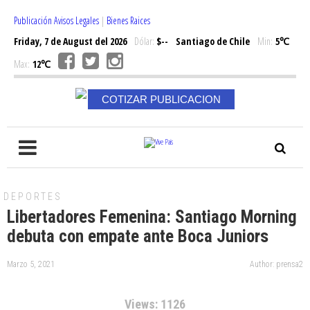
Publicación Avisos Legales
|
Bienes Raices
Friday, 7 de August del 2026
Dólar:
$--
Santiago de Chile
Min:
5℃
Max:
12℃
COTIZAR PUBLICACION
DEPORTES
Libertadores Femenina: Santiago Morning
debuta con empate ante Boca Juniors
Marzo 5, 2021
Author: prensa2
Views: 1126