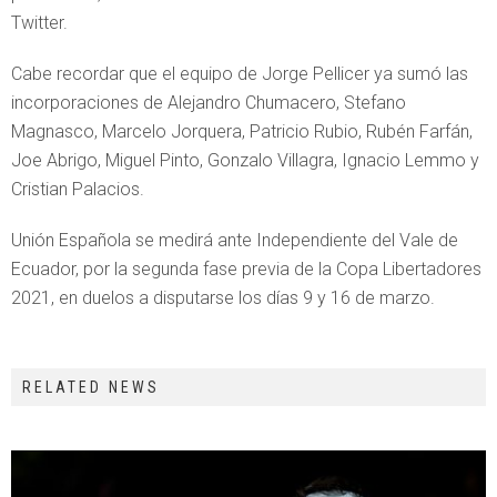
Twitter.
Cabe recordar que el equipo de Jorge Pellicer ya sumó las
incorporaciones de Alejandro Chumacero, Stefano
Magnasco, Marcelo Jorquera, Patricio Rubio, Rubén Farfán,
Joe Abrigo, Miguel Pinto, Gonzalo Villagra, Ignacio Lemmo y
Cristian Palacios.
Unión Española se medirá ante Independiente del Vale de
Ecuador, por la segunda fase previa de la Copa Libertadores
2021, en duelos a disputarse los días 9 y 16 de marzo.
RELATED NEWS