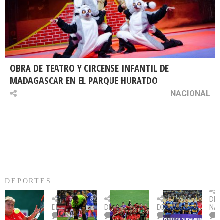
OBRA DE TEATRO Y CIRCENSE INFANTIL DE
MADAGASCAR EN EL PARQUE HURATDO
NACIONAL
DEPORTES
Billie
U.
Copa
Eve
DE
Jean
Católica
Sudamericana:
tie
DEPORTES
DEPORTES
DEPORTES
NA
King
fue
U.
un