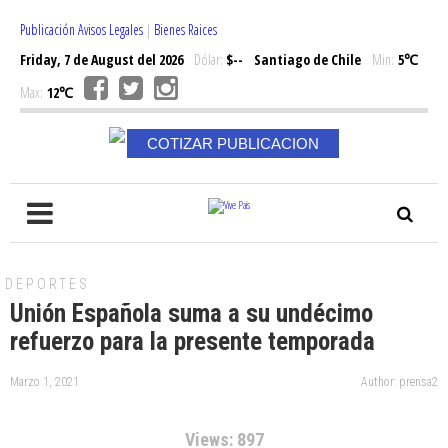
Publicación Avisos Legales
|
Bienes Raices
Friday, 7 de August del 2026
Dólar:
$--
Santiago de Chile
Min:
5℃
Max:
12℃
COTIZAR PUBLICACION
DEPORTES
Unión Española suma a su undécimo
refuerzo para la presente temporada
Marzo 1, 2021
Author: prensa2
Views: 897