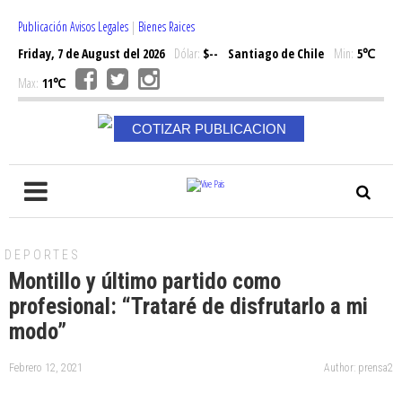
Publicación Avisos Legales
|
Bienes Raices
Friday, 7 de August del 2026
Dólar:
$--
Santiago de Chile
Min:
5℃
Max:
11℃
COTIZAR PUBLICACION
DEPORTES
Montillo y último partido como
profesional: “Trataré de disfrutarlo a mi
modo”
Febrero 12, 2021
Author: prensa2