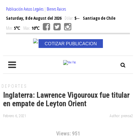
Publicación Avisos Legales
|
Bienes Raices
Saturday, 8 de August del 2026
Dólar:
$--
Santiago de Chile
Min:
5℃
Max:
10℃
COTIZAR PUBLICACION
DEPORTES
Inglaterra: Lawrence Vigouroux fue titular
en empate de Leyton Orient
Febrero 6, 2021
Author: prensa2
Views: 951