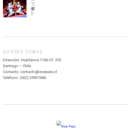
legalice
DE
TEATRO
el
TEATRO
0
abuso”
Y
CIRCENSE
INFANTIL
DE
MADAGASCAR
EN
EL
QUIÉNES SOMOS
PARQUE
HURATDO
Dirección: Huérfanos 1160 Of. 705
Santiago – Chile.
Contacto: contacto@vivepais.cl
Teléfono: (562) 29937680