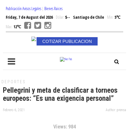
Publicación Avisos Legales
|
Bienes Raices
Friday, 7 de August del 2026
Dólar:
$--
Santiago de Chile
Min:
5℃
Max:
12℃
COTIZAR PUBLICACION
DEPORTES
Pellegrini y meta de clasificar a torneos
europeos: “Es una exigencia personal”
Febrero 6, 2021
Author: prensa
Views: 984