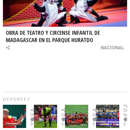
OBRA DE TEATRO Y CIRCENSE INFANTIL DE
MADAGASCAR EN EL PARQUE HURATDO
NACIONAL
DEPORTES
Billie
U.
Copa
Eve
DE
Jean
Católica
Sudamericana:
tie
DEPORTES
DEPORTES
DEPORTES
NA
King
fue
U.
un
0
0
0
0
Cup:
citada
La
dur