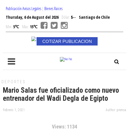
Publicación Avisos Legales
|
Bienes Raices
Thursday, 6 de August del 2026
Dólar:
$--
Santiago de Chile
Min:
5℃
Max:
15℃
COTIZAR PUBLICACION
DEPORTES
Mario Salas fue oficializado como nuevo
entrenador del Wadi Degla de Egipto
Febrero 1, 2021
Author: prensa
Views: 1134