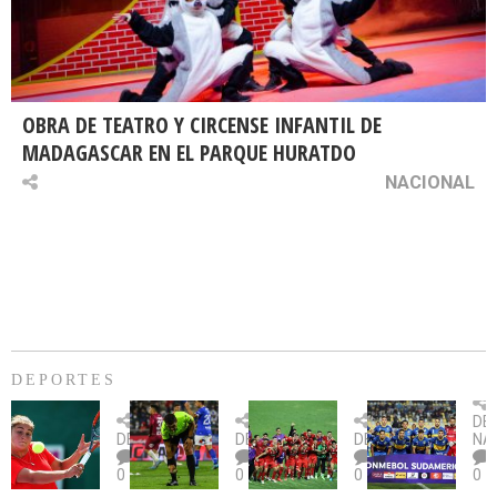
OBRA DE TEATRO Y CIRCENSE INFANTIL DE
MADAGASCAR EN EL PARQUE HURATDO
NACIONAL
DEPORTES
Billie
U.
Copa
Eve
DE
Jean
Católica
Sudamericana:
tie
DEPORTES
DEPORTES
DEPORTES
NA
King
fue
U.
un
0
0
0
0
Cup:
citada
La
dur