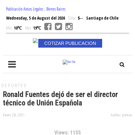
Publicación Avisos Legales
|
Bienes Raices
Wednesday, 5 de August del 2026
Dólar:
$--
Santiago de Chile
Min:
10℃
Max:
19℃
COTIZAR PUBLICACION
DEPORTES
Ronald Fuentes dejó de ser el director
técnico de Unión Española
Enero 28, 2021
Author: prensa
Views: 1155