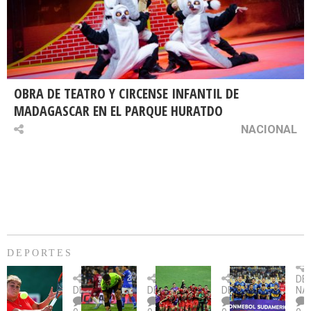
OBRA DE TEATRO Y CIRCENSE INFANTIL DE
MADAGASCAR EN EL PARQUE HURATDO
NACIONAL
DEPORTES
Billie
U.
Copa
Eve
DE
Jean
Católica
Sudamericana:
tie
DEPORTES
DEPORTES
DEPORTES
NA
King
fue
U.
un