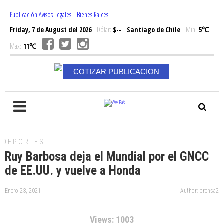
Publicación Avisos Legales
|
Bienes Raices
Friday, 7 de August del 2026
Dólar:
$--
Santiago de Chile
Min:
5℃
Max:
11℃
COTIZAR PUBLICACION
DEPORTES
Ruy Barbosa deja el Mundial por el GNCC
de EE.UU. y vuelve a Honda
Enero 23, 2021
Author: prensa2
Views: 1003