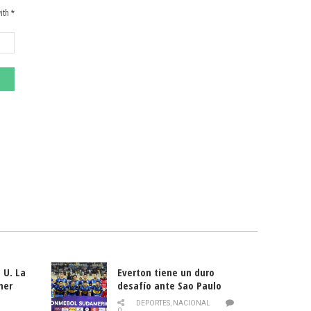
ith *
 U. La
Everton tiene un duro
mer
desafío ante Sao Paulo
ld
DEPORTES
,
NACIONAL
0