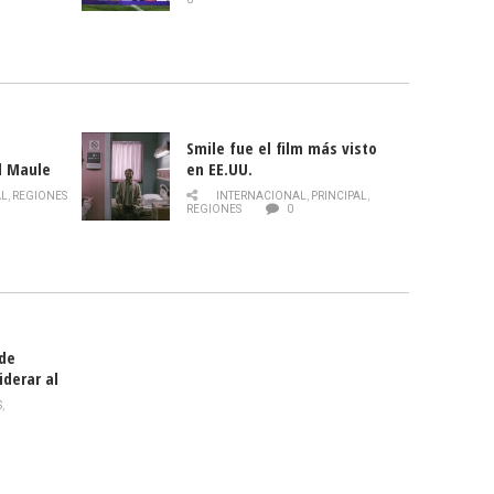
Smile fue el film más visto
l Maule
en EE.UU.
 de la
AL
,
REGIONES
INTERNACIONAL
,
PRINCIPAL
,
Director
REGIONES
0
celebra
smo
 de
iderar al
rlas?
S
,