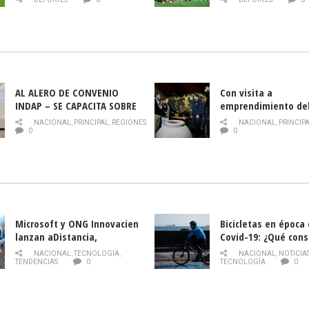
AL ALERO DE CONVENIO
Con visita a
INDAP – SE CAPACITA SOBRE
emprendimiento de
PLAGA DROSOPHILA SUZUKII
y llamado al rescate
NACIONAL
,
PRINCIPAL
,
REGIONES
NACIONAL
,
PRINCIP
historia campesina 
0
0
Nacional de INDAP 
la Semana del Turi
Microsoft y ONG Innovacien
Bicicletas en época
lanzan aDistancia,
Covid-19: ¿Qué cons
plataforma con cursos
momento de conduci
NACIONAL
,
TECNOLOGÍA
,
NACIONAL
,
NOTICIA
gratuitos online sobre
TENDENCIAS
0
TECNOLOGÍA
0
tecnología orientados a
emprendedores