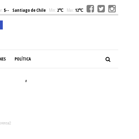
r:
$--
Santiago de Chile
Min:
2℃
Max:
12℃
NES
POLÍTICA
#
 prensa2