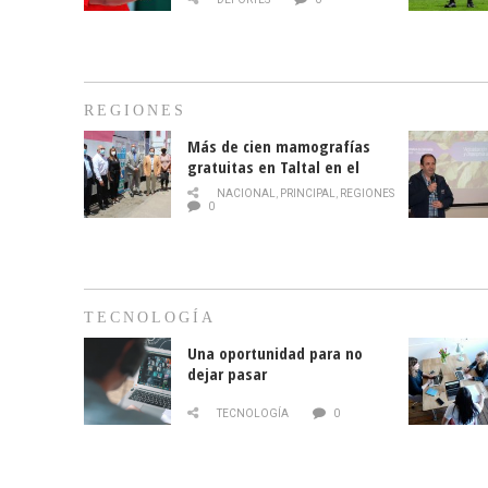
REGIONES
Más de cien mamografías
gratuitas en Taltal en el
mes de la prevención del
NACIONAL
,
PRINCIPAL
,
REGIONES
cáncer de mama
0
TECNOLOGÍA
Una oportunidad para no
dejar pasar
TECNOLOGÍA
0