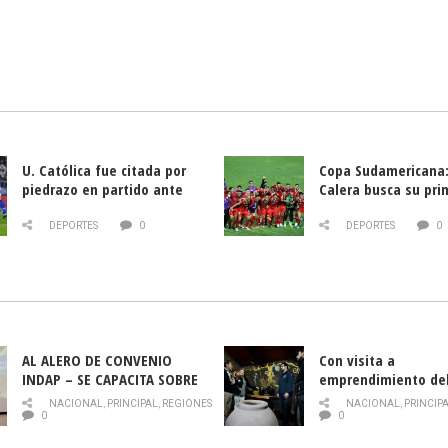
U. Católica fue citada por
Copa Sudamericana:
piedrazo en partido ante
Calera busca su pri
Deportes La Serena
triunfo ante Banfie
DEPORTES
0
DEPORTES
0
AL ALERO DE CONVENIO
Con visita a
INDAP – SE CAPACITA SOBRE
emprendimiento de
PLAGA DROSOPHILA SUZUKII
y llamado al rescate
NACIONAL
,
PRINCIPAL
,
REGIONES
NACIONAL
,
PRINCIP
historia campesina 
0
0
Nacional de INDAP 