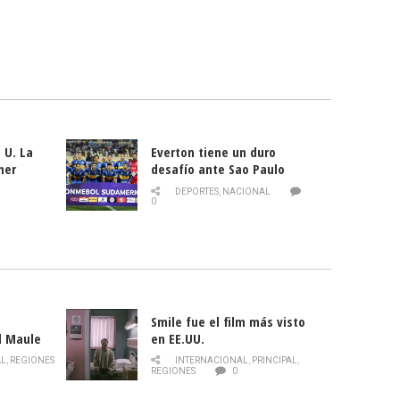
 U. La
Everton tiene un duro
mer
desafío ante Sao Paulo
ld
DEPORTES
,
NACIONAL
0
Smile fue el film más visto
l Maule
en EE.UU.
 de la
AL
,
REGIONES
INTERNACIONAL
,
PRINCIPAL
,
Director
REGIONES
0
celebra