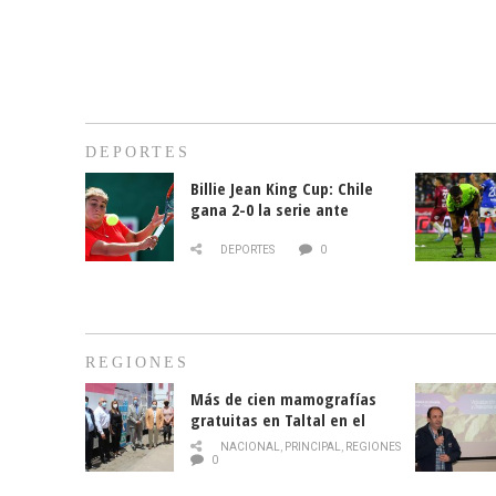
DEPORTES
Billie Jean King Cup: Chile
gana 2-0 la serie ante
Paraguay
DEPORTES
0
REGIONES
Más de cien mamografías
gratuitas en Taltal en el
mes de la prevención del
NACIONAL
,
PRINCIPAL
,
REGIONES
cáncer de mama
0