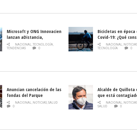
la Semana del Turi
Microsoft y ONG Innovacien
Bicicletas en época
lanzan aDistancia,
Covid-19: ¿Qué cons
plataforma con cursos
momento de conduci
NACIONAL
,
TECNOLOGÍA
,
NACIONAL
,
NOTICIA
gratuitos online sobre
TENDENCIAS
0
TECNOLOGÍA
0
tecnología orientados a
emprendedores
Anuncian cancelación de las
Alcalde de Quillota
fondas del Parque
que está contagiad
O’Higgins debido al
COVID-19
NACIONAL
,
NOTICIAS
,
SALUD
NACIONAL
,
NOTICIA
coronavirus
0
SALUD
0