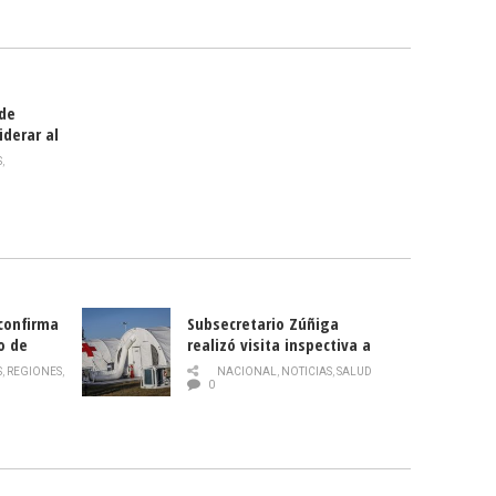
smo
 de
iderar al
rlas?
S
,
 confirma
Subsecretario Zúñiga
o de
realizó visita inspectiva a
Hospital Modular Sótero del
S
,
REGIONES
,
NACIONAL
,
NOTICIAS
,
SALUD
Río
0