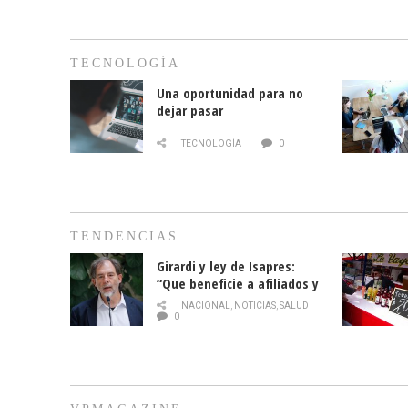
TECNOLOGÍA
Una oportunidad para no
dejar pasar
TECNOLOGÍA
0
TENDENCIAS
Girardi y ley de Isapres:
“Que beneficie a afiliados y
no legalice el abuso”
NACIONAL
,
NOTICIAS
,
SALUD
0