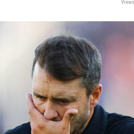
Views