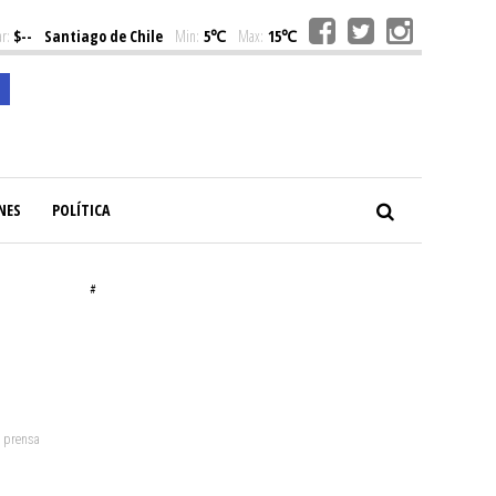
r:
$--
Santiago de Chile
Min:
5℃
Max:
15℃
NES
POLÍTICA
#
: prensa