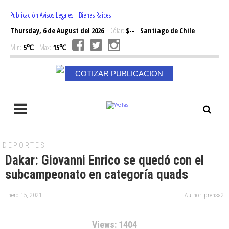
Publicación Avisos Legales
|
Bienes Raices
Thursday, 6 de August del 2026
Dólar:
$--
Santiago de Chile
Min:
5℃
Max:
15℃
COTIZAR PUBLICACION
DEPORTES
Dakar: Giovanni Enrico se quedó con el
subcampeonato en categoría quads
Enero 15, 2021
Author: prensa2
Views: 1404