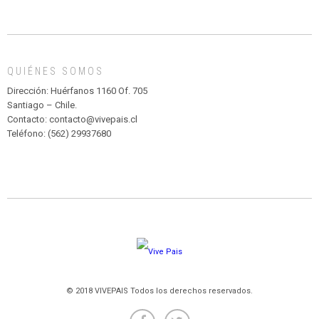
INFANTIL
DE
MADAGASCAR
EN
EL
QUIÉNES SOMOS
PARQUE
HURATDO
Dirección: Huérfanos 1160 Of. 705
Santiago – Chile.
Contacto: contacto@vivepais.cl
Teléfono: (562) 29937680
© 2018 VIVEPAIS Todos los derechos reservados.