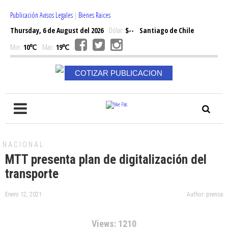
Publicación Avisos Legales
|
Bienes Raices
Thursday, 6 de August del 2026
Dólar:
$--
Santiago de Chile
Min:
10℃
Max:
19℃
COTIZAR PUBLICACION
NACIONAL
MTT presenta plan de digitalización del
transporte
Enero 12, 2021
Author: prensa
Views: 1210