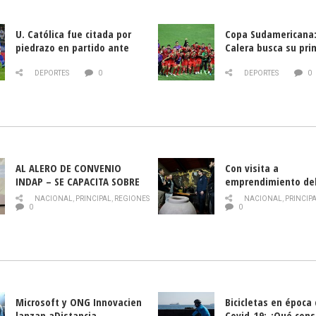
U. Católica fue citada por
Copa Sudamericana:
piedrazo en partido ante
Calera busca su pri
Deportes La Serena
triunfo ante Banfie
DEPORTES
0
DEPORTES
0
AL ALERO DE CONVENIO
Con visita a
INDAP – SE CAPACITA SOBRE
emprendimiento de
PLAGA DROSOPHILA SUZUKII
y llamado al rescate
NACIONAL
,
PRINCIPAL
,
REGIONES
NACIONAL
,
PRINCIP
historia campesina 
0
0
Nacional de INDAP 
la Semana del Turi
Microsoft y ONG Innovacien
Bicicletas en época
lanzan aDistancia,
Covid-19: ¿Qué cons