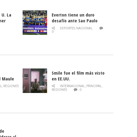
 U. La
Everton tiene un duro
mer
desafío ante Sao Paulo
ld
DEPORTES
,
NACIONAL
0
Smile fue el film más visto
l Maule
en EE.UU.
 de la
AL
,
REGIONES
INTERNACIONAL
,
PRINCIPAL
,
Director
REGIONES
0
celebra
smo
 de
iderar al