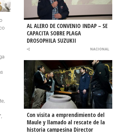
do
AL ALERO DE CONVENIO INDAP – SE
nco
CAPACITA SOBRE PLAGA
DROSOPHILA SUZUKII
NACIONAL
ga
s
as
te,
Con visita a emprendimiento del
”,
Maule y llamado al rescate de la
historia campesina Director