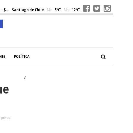
r:
$--
Santiago de Chile
Min:
5℃
Max:
12℃
NES
POLÍTICA
#
ue
: prensa