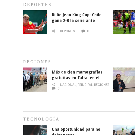
DEPORTES
Billie Jean King Cup: Chile
gana 2-0 la serie ante
Paraguay
DEPORTES
0
REGIONES
Más de cien mamografías
gratuitas en Taltal en el
mes de la prevención del
NACIONAL
,
PRINCIPAL
,
REGIONES
cáncer de mama
0
TECNOLOGÍA
Una oportunidad para no
dejar pasar