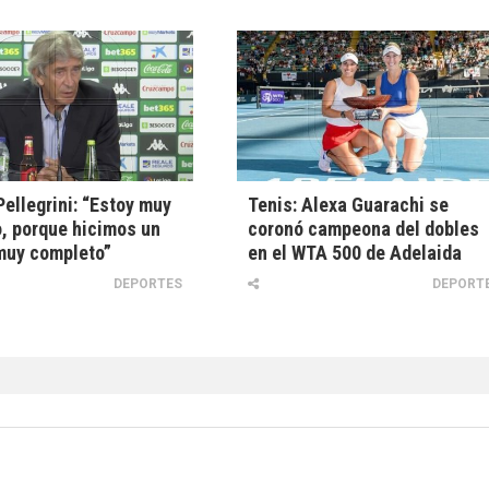
ellegrini: “Estoy muy
Tenis: Alexa Guarachi se
, porque hicimos un
coronó campeona del dobles
muy completo”
en el WTA 500 de Adelaida
DEPORTES
DEPORT