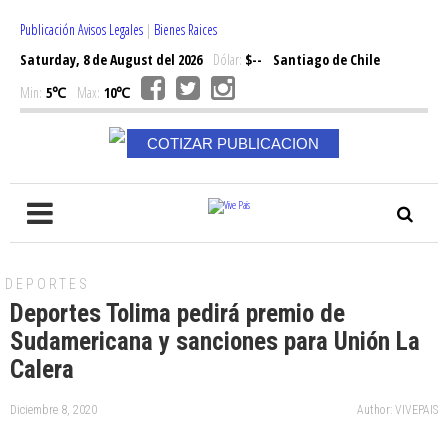
Publicación Avisos Legales
|
Bienes Raices
Saturday, 8 de August del 2026
Dólar:
$--
Santiago de Chile
Min:
5℃
Max:
10℃
COTIZAR PUBLICACION
DEPORTES
Deportes Tolima pedirá premio de
Sudamericana y sanciones para Unión La
Calera
Diciembre 8, 2020
Author: VIVEPAIS