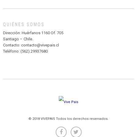
DE
MADAGASCAR
EN
EL
QUIÉNES SOMOS
PARQUE
HURATDO
Dirección: Huérfanos 1160 Of. 705
Santiago – Chile.
Contacto: contacto@vivepais.cl
Teléfono: (562) 29937680
© 2018 VIVEPAIS Todos los derechos reservados.