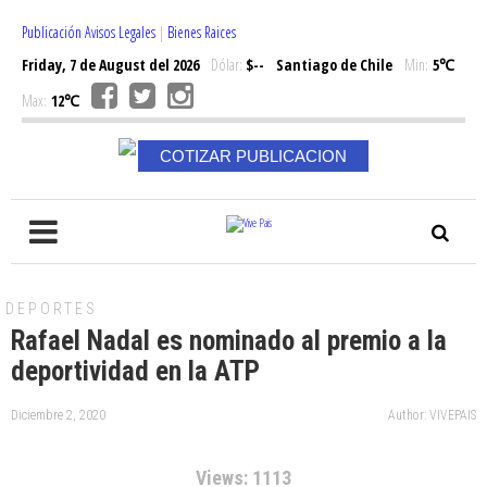
Publicación Avisos Legales
|
Bienes Raices
Friday, 7 de August del 2026
Dólar:
$--
Santiago de Chile
Min:
5℃
Max:
12℃
COTIZAR PUBLICACION
DEPORTES
Rafael Nadal es nominado al premio a la
deportividad en la ATP
Diciembre 2, 2020
Author: VIVEPAIS
Views: 1113