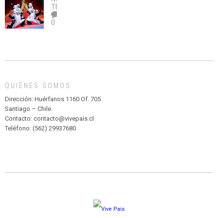
legalice
DE
TEATRO
el
TEATRO
0
abuso”
Y
CIRCENSE
INFANTIL
DE
MADAGASCAR
EN
EL
QUIÉNES SOMOS
PARQUE
HURATDO
Dirección: Huérfanos 1160 Of. 705
Santiago – Chile.
Contacto: contacto@vivepais.cl
Teléfono: (562) 29937680