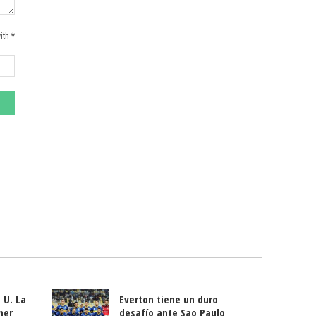
ith *
 U. La
Everton tiene un duro
mer
desafío ante Sao Paulo