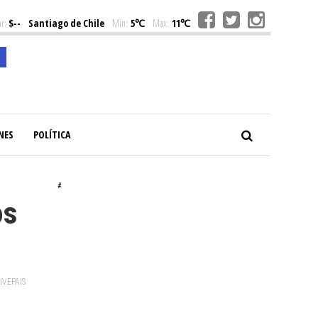
r:
$--
Santiago de Chile
Min:
5℃
Max:
11℃
NES
POLÍTICA
#
os
VIVEPAIS