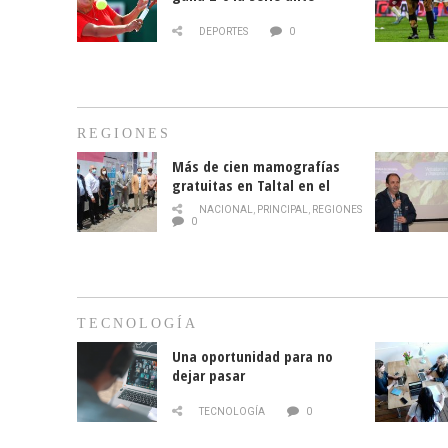
Paraguay
DEPORTES
0
REGIONES
Más de cien mamografías
gratuitas en Taltal en el
mes de la prevención del
NACIONAL
,
PRINCIPAL
,
REGIONES
cáncer de mama
0
TECNOLOGÍA
Una oportunidad para no
dejar pasar
TECNOLOGÍA
0