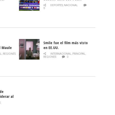
ld
DEPORTES
,
NACIONAL
0
Smile fue el film más visto
l Maule
en EE.UU.
 de la
AL
,
REGIONES
INTERNACIONAL
,
PRINCIPAL
,
Director
REGIONES
0
celebra
smo
 de
iderar al
rlas?
S
,