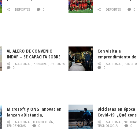
Deportes La Serena
triunfo ante Banfie
DEPORTES
0
DEPORTES
0
AL ALERO DE CONVENIO
Con visita a
INDAP – SE CAPACITA SOBRE
emprendimiento de
PLAGA DROSOPHILA SUZUKII
y llamado al rescate
NACIONAL
,
PRINCIPAL
,
REGIONES
NACIONAL
,
PRINCIP
historia campesina 
0
0
Nacional de INDAP 
la Semana del Turi
Microsoft y ONG Innovacien
Bicicletas en época
lanzan aDistancia,
Covid-19: ¿Qué cons
plataforma con cursos
momento de conduci
NACIONAL
,
TECNOLOGÍA
,
NACIONAL
,
NOTICIA
gratuitos online sobre
TENDENCIAS
0
TECNOLOGÍA
0
tecnología orientados a