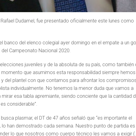
no Rafael Dudamel, fue presentado oficialmente este lunes como
en el banco del elenco colegial ayer domingo en el empate a un go
cha del Campeonato Nacional 2020.
 selecciones juveniles y de la absoluta de su país, como también 
en el momento que asumimos esta responsabilidad siempre hemos
ub y del plantel con que contamos para afrontar los compromiso
olista individualmente. No tenemos la menor duda que vamos a
n mirar esa tabla apremiante, siendo conciente que la cantidad 
 es considerable”.
e busca plasmar, el DT de 47 años señaló que “es importante el
n, lo han demostrado cada semana. Nuestro punto de partida es
der lo que nosotros como cuerpo técnico les vamos a exigir (