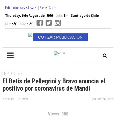
Publicación Avisos Legales
|
Bienes Raices
Thursday, 6 de August del 2026
Dólar:
$--
Santiago de Chile
Min:
5℃
Max:
15℃
COTIZAR PUBLICACION
DEPORTES
El Betis de Pellegrini y Bravo anuncia el
positivo por coronavirus de Mandi
Noviembre 22, 2020
Author: VIVEPAIS
Views: 988