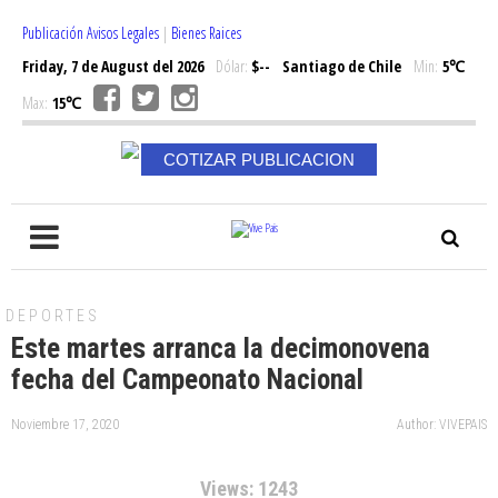
Publicación Avisos Legales
|
Bienes Raices
Friday, 7 de August del 2026
Dólar:
$--
Santiago de Chile
Min:
5℃
Max:
15℃
COTIZAR PUBLICACION
DEPORTES
Este martes arranca la decimonovena
fecha del Campeonato Nacional
Noviembre 17, 2020
Author: VIVEPAIS
Views: 1243