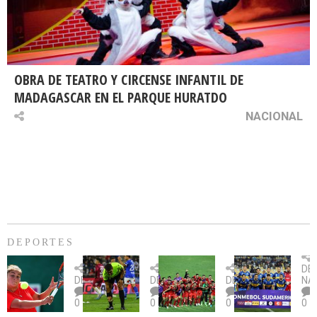
OBRA DE TEATRO Y CIRCENSE INFANTIL DE
MADAGASCAR EN EL PARQUE HURATDO
NACIONAL
DEPORTES
Billie
U.
Copa
Eve
DE
Jean
Católica
Sudamericana:
tie
DEPORTES
DEPORTES
DEPORTES
NA
King
fue
U.
un
0
0
0
0
Cup:
citada
La
dur