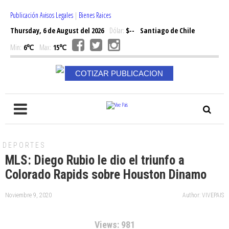
Publicación Avisos Legales
|
Bienes Raices
Thursday, 6 de August del 2026
Dólar:
$--
Santiago de Chile
Min:
6℃
Max:
15℃
COTIZAR PUBLICACION
DEPORTES
MLS: Diego Rubio le dio el triunfo a
Colorado Rapids sobre Houston Dinamo
Noviembre 9, 2020
Author: VIVEPAIS
Views: 981