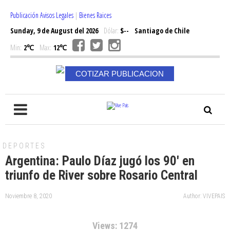
Publicación Avisos Legales
|
Bienes Raices
Sunday, 9 de August del 2026
Dólar:
$--
Santiago de Chile
Min:
2℃
Max:
12℃
COTIZAR PUBLICACION
DEPORTES
Argentina: Paulo Díaz jugó los 90′ en
triunfo de River sobre Rosario Central
Noviembre 8, 2020
Author: VIVEPAIS
Views: 1274