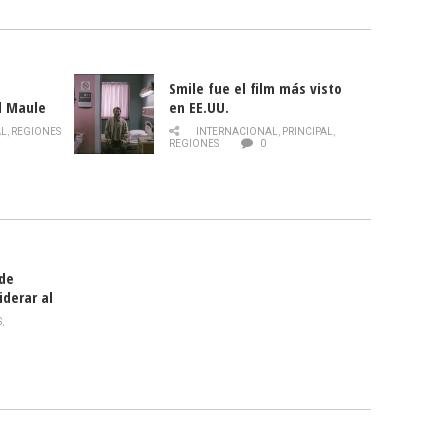
Smile fue el film más visto
l Maule
en EE.UU.
 de la
AL
,
REGIONES
INTERNACIONAL
,
PRINCIPAL
,
Director
REGIONES
0
celebra
smo
 de
iderar al
rlas?
S
,