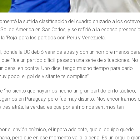
omentó la sufrida clasificación del cuadro cruzado a los octav
Sol de América en San Carlos, y se refirió a la escasa presenci
 la ‘Roja’ para los partidos con Perú y Venezuela.
l, donde la UC debió venir de atrás y con un hombre menos par
que “fue un partido difícil, pasaron una serie de situaciones. No
 penal en contra. Uno dice, tengo mucho tiempo para darlo
uy poco, el gol de visitante te complica”.
ue “no siento que hayamos hecho un gran partido en lo táctico,
 jugamos en Paraguay, pero fue muy distinto. Nos encontramos 
e tres atrás, la verdad es que por ahí no nos sentimos tan
or el envión anímico, el ir para adelante, que el equipo quede
aría, pero que en ese momento valía la pena. Es un orgullo gra