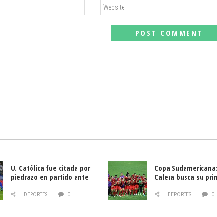
U. Católica fue citada por
Copa Sudamericana:
piedrazo en partido ante
Calera busca su pri
Deportes La Serena
triunfo ante Banfie
DEPORTES
0
DEPORTES
0