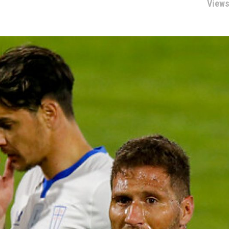
Views