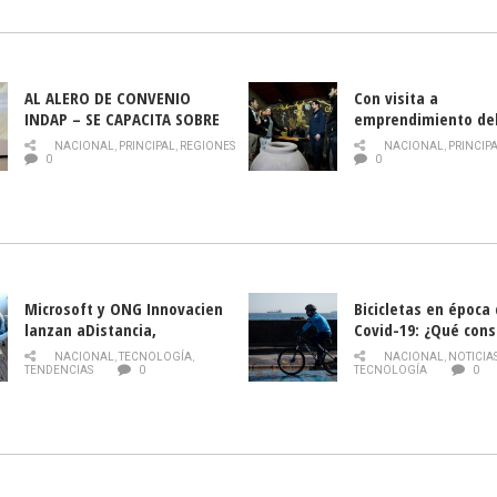
AL ALERO DE CONVENIO
Con visita a
INDAP – SE CAPACITA SOBRE
emprendimiento de
PLAGA DROSOPHILA SUZUKII
y llamado al rescate
NACIONAL
,
PRINCIPAL
,
REGIONES
NACIONAL
,
PRINCIP
historia campesina 
0
0
Nacional de INDAP 
la Semana del Turi
Microsoft y ONG Innovacien
Bicicletas en época
lanzan aDistancia,
Covid-19: ¿Qué cons
plataforma con cursos
momento de conduci
NACIONAL
,
TECNOLOGÍA
,
NACIONAL
,
NOTICIA
gratuitos online sobre
TENDENCIAS
0
TECNOLOGÍA
0
tecnología orientados a
emprendedores