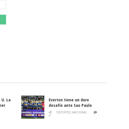
 U. La
Everton tiene un duro
mer
desafío ante Sao Paulo
ld
DEPORTES
,
NACIONAL
0