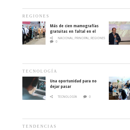
REGIONES
Más de cien mamografías
gratuitas en Taltal en el
mes de la prevención del
NACIONAL
,
PRINCIPAL
,
REGIONES
cáncer de mama
0
TECNOLOGÍA
Una oportunidad para no
dejar pasar
TECNOLOGÍA
0
TENDENCIAS