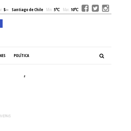
r:
$--
Santiago de Chile
Min:
5℃
Max:
10℃
NES
POLÍTICA
#
VIVEPAIS