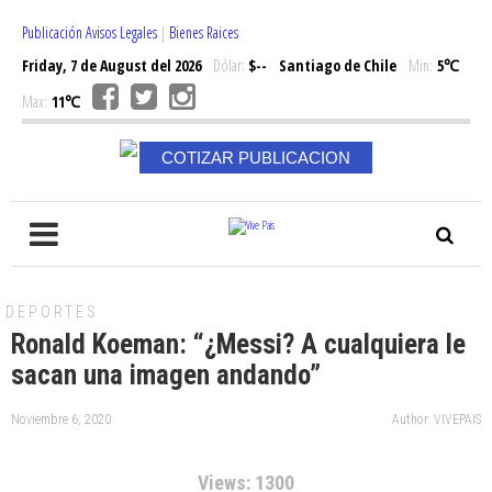
Publicación Avisos Legales
|
Bienes Raices
Friday, 7 de August del 2026
Dólar:
$--
Santiago de Chile
Min:
5℃
Max:
11℃
COTIZAR PUBLICACION
DEPORTES
Ronald Koeman: “¿Messi? A cualquiera le
sacan una imagen andando”
Noviembre 6, 2020
Author: VIVEPAIS
Views: 1300