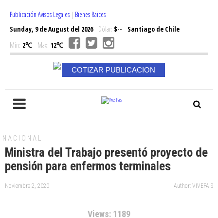
Publicación Avisos Legales
|
Bienes Raices
Sunday, 9 de August del 2026
Dólar:
$--
Santiago de Chile
Min:
2℃
Max:
12℃
COTIZAR PUBLICACION
NACIONAL
Ministra del Trabajo presentó proyecto de
pensión para enfermos terminales
Noviembre 2, 2020
Author: VIVEPAIS
Views: 1189