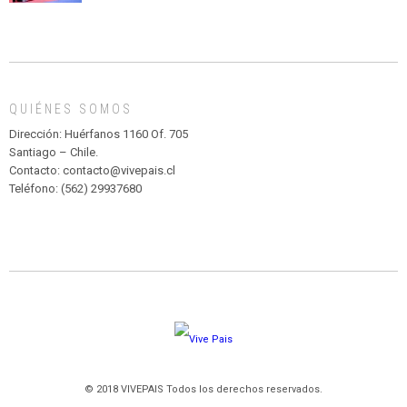
CIRCENSE
INFANTIL
DE
MADAGASCAR
EN
EL
QUIÉNES SOMOS
PARQUE
HURATDO
Dirección: Huérfanos 1160 Of. 705
Santiago – Chile.
Contacto: contacto@vivepais.cl
Teléfono: (562) 29937680
© 2018 VIVEPAIS Todos los derechos reservados.