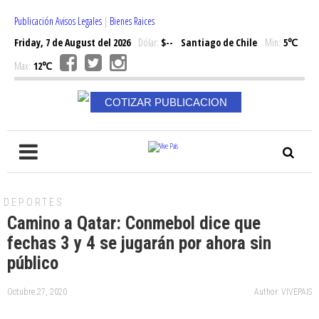
Publicación Avisos Legales
|
Bienes Raices
Friday, 7 de August del 2026
Dólar:
$--
Santiago de Chile
Min:
5℃
Max:
12℃
COTIZAR PUBLICACION
DEPORTES
Camino a Qatar: Conmebol dice que
fechas 3 y 4 se jugarán por ahora sin
público
Octubre 27, 2020
Author: VIVEPAIS