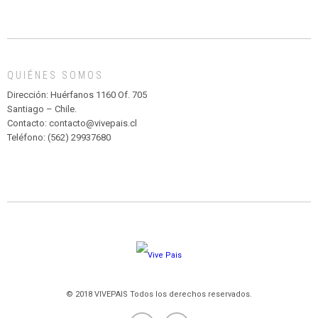
INFANTIL
DE
MADAGASCAR
EN
EL
QUIÉNES SOMOS
PARQUE
HURATDO
Dirección: Huérfanos 1160 Of. 705
Santiago – Chile.
Contacto: contacto@vivepais.cl
Teléfono: (562) 29937680
© 2018 VIVEPAIS Todos los derechos reservados.